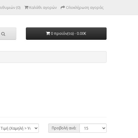
ιθυμιών (0)
Καλάθι αγορών
Ολοκλήρωση αγοράς
0 προϊόν(τα) - 0.00€
Προβολή ανά: