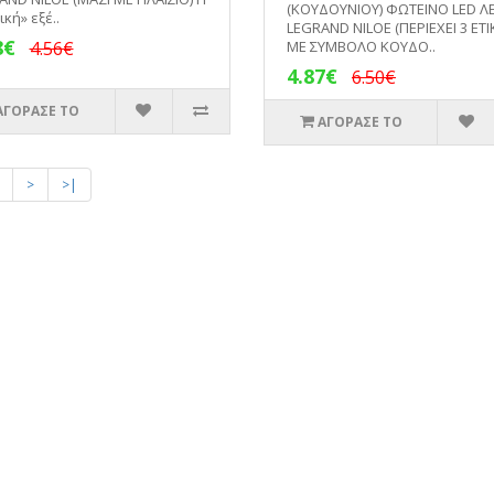
(ΚΟΥΔΟΥΝΙΟΥ) ΦΩΤΕΙΝΟ LED Λ
κή» εξέ..
LEGRAND NILOE (ΠΕΡΙΕΧΕΙ 3 ΕΤΙ
8€
4.56€
ΜΕ ΣΥΜΒΟΛΟ ΚΟΥΔΟ..
4.87€
6.50€
ΑΓΟΡΑΣΕ ΤΟ
ΑΓΟΡΑΣΕ ΤΟ
>
>|