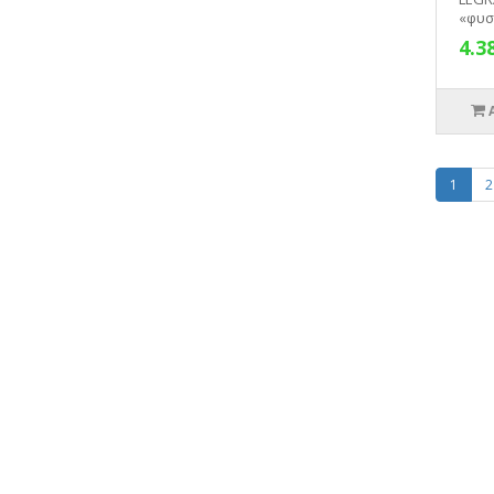
«φυσι
4.3
1
2