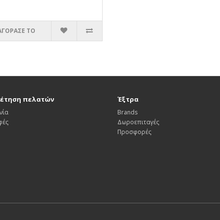
ΑΓΟΡΑΣΕ ΤΟ
έτηση πελατών
Έξτρα
νία
Brands
φές
Δωροεπιταγές
Προσφορές