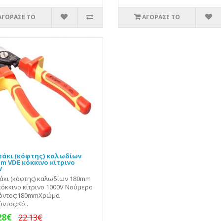
ΑΓΟΡΑΣΕ ΤΟ
ΑΓΟΡΑΣΕ ΤΟ
άκι (κόφτης) καλωδίων
m VDE κόκκινο κίτρινο
V
άκι (κόφτης) καλωδίων 180mm
κόκκινο κίτρινο 1000V Νούμερο
όντος:180mmΧρώμα
ντος:Κό..
28€
22.13€