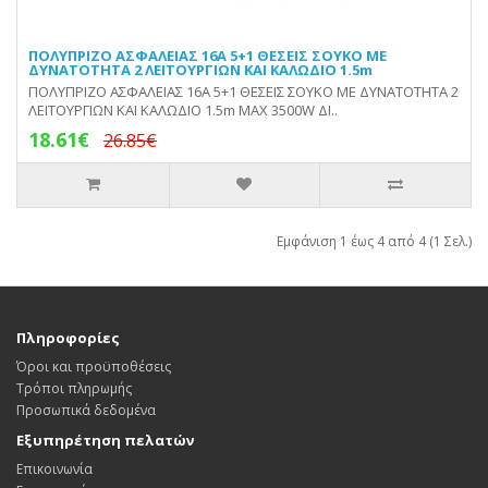
ΠΟΛΥΠΡΙΖΟ ΑΣΦΑΛΕΙΑΣ 16Α 5+1 ΘΕΣΕΙΣ ΣΟΥΚΟ ΜΕ
ΔΥΝΑΤΟΤΗΤΑ 2 ΛΕΙΤΟΥΡΓΙΩΝ ΚΑΙ ΚΑΛΩΔΙΟ 1.5m
ΠΟΛΥΠΡΙΖΟ ΑΣΦΑΛΕΙΑΣ 16Α 5+1 ΘΕΣΕΙΣ ΣΟΥΚΟ ΜΕ ΔΥΝΑΤΟΤΗΤΑ 2
ΛΕΙΤΟΥΡΓΙΩΝ ΚΑΙ ΚΑΛΩΔΙΟ 1.5m MAX 3500W ΔΙ..
18.61€
26.85€
Εμφάνιση 1 έως 4 από 4 (1 Σελ.)
Πληροφορίες
Όροι και προϋποθέσεις
Τρόποι πληρωμής
Προσωπικά δεδομένα
Εξυπηρέτηση πελατών
Επικοινωνία