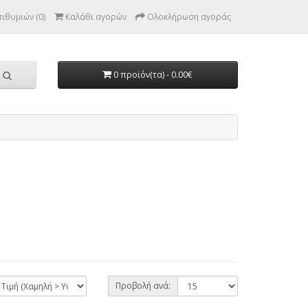
ιθυμιών (0)
Καλάθι αγορών
Ολοκλήρωση αγοράς
0 προϊόν(τα) - 0.00€
Προβολή ανά: