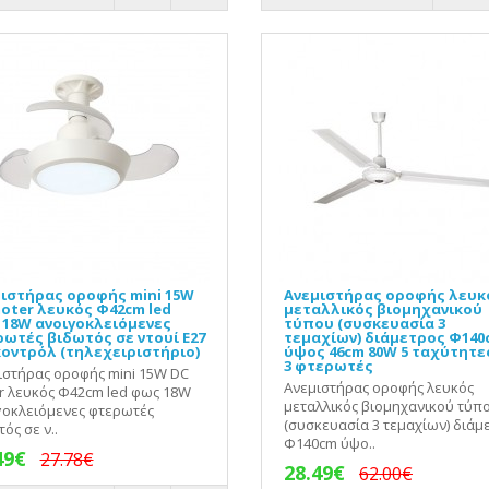
ιστήρας οροφής mini 15W
Ανεμιστήρας οροφής λευκ
oter λευκός Φ42cm led
μεταλλικός βιομηχανικού
18W ανοιγοκλειόμενες
τύπου (συσκευασία 3
ωτές βιδωτός σε ντουί Ε27
τεμαχίων) διάμετρος Φ140
κοντρόλ (τηλεχειριστήριο)
ύψος 46cm 80W 5 ταχύτητες
3 φτερωτές
ιστήρας οροφής mini 15W DC
Ανεμιστήρας οροφής λευκός
r λευκός Φ42cm led φως 18W
μεταλλικός βιομηχανικού τύπ
γοκλειόμενες φτερωτές
(συσκευασία 3 τεμαχίων) διάμ
ός σε ν..
Φ140cm ύψο..
49€
27.78€
28.49€
62.00€