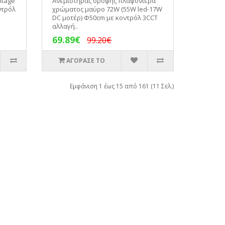
ntage
Ανεμιστήρας οροφής πλαφονιέρα
ντρόλ
χρώματος μαύρο 72W (55W led-17W
DC μοτέρ) Φ50cm με κοντρόλ 3CCT
αλλαγή..
69.89€
99.20€
ΑΓΟΡΑΣΕ ΤΟ
Εμφάνιση 1 έως 15 από 161 (11 Σελ.)