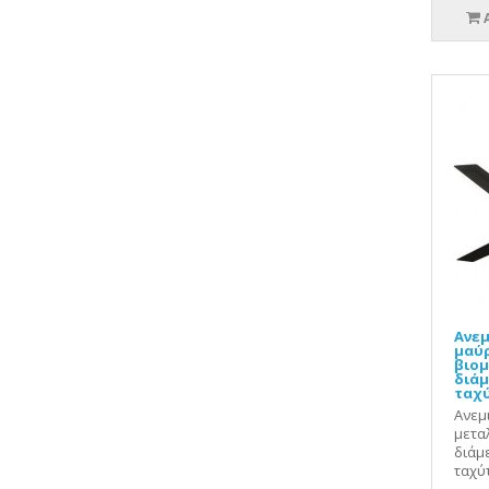
Ανεμ
μαύρ
βιομ
διάμ
ταχύ
Ανεμ
μετα
διάμ
ταχύτ