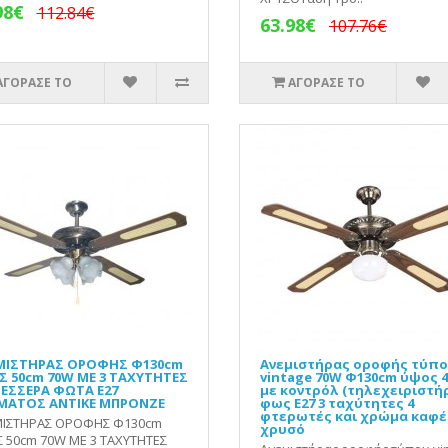
98€
112.84€
63.98€
107.76€
ΑΓΟΡΑΣΕ ΤΟ
ΑΓΟΡΑΣΕ ΤΟ
ΜΙΣΤΗΡΑΣ ΟΡΟΦΗΣ Φ130cm
Ανεμιστήρας οροφής τύπ
 50cm 70W ΜΕ 3 ΤΑΧΥΤΗΤΕΣ
vintage 70W Φ130cm ύψος 
ΤΕΣΣΕΡΑ ΦΩΤΑ Ε27
με κοντρόλ (τηλεχειριστήρ
ΜΑΤΟΣ ΑΝΤΙΚΕ ΜΠΡΟΝΖΕ
φως Ε27 3 ταχύτητες 4
φτερωτές και χρώμα καφέ
ΙΣΤΗΡΑΣ ΟΡΟΦΗΣ Φ130cm
χρυσό
 50cm 70W ΜΕ 3 ΤΑΧΥΤΗΤΕΣ