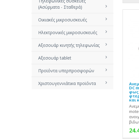
Τηλεφωνικές συσκευές
(Ασύρματα - Σταθερά)
Οικιακές μικροσυσκευές
Ηλεκτρονικές μικροσυσκευές
Αξεσουάρ κινητής τηλεφωνίας
Αξεσουάρ tablet
Προϊόντα υπερπροσφορών
Χριστουγεννιάτικα προϊόντα
Ανεμ
DC m
φως 
φτερ
και 
Ανεμ
mote
ανοι
βιδωτ
24.