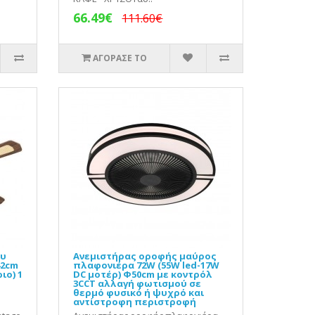
66.49€
111.60€
ΑΓΟΡΑΣΕ ΤΟ
ου
Ανεμιστήρας οροφής μαύρος
42cm
πλαφονιέρα 72W (55W led-17W
ιο) 1
DC μοτέρ) Φ50cm με κοντρόλ
3CCT αλλαγή φωτισμού σε
θερμό φυσικό ή ψυχρό και
αντίστροφη περιστροφή