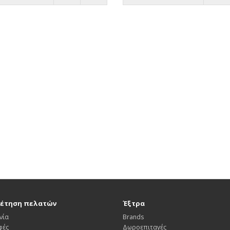
έτηση πελατών
Έξτρα
νία
Brands
φές
Δωροεπιταγές