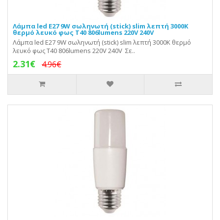
Λάμπα led E27 9W σωληνωτή (stick) slim λεπτή 3000K
θερμό λευκό φως T40 806lumens 220V 240V
Λάμπα led E27 9W σωληνωτή (stick) slim λεπτή 3000K θερμό
λευκό φως T40 806lumens 220V 240V Σε..
2.31€
4.96€