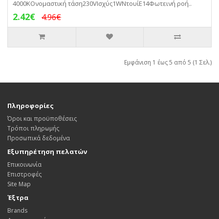
4000ΚΟνομαστική τάση230VΙσχύς1WΝτουίE14Φωτεινή ροή..
2.42€
4.96€
Εμφάνιση 1 έως 5 από 5 (1 Σελ.)
Πληροφορίες
Όροι και προϋποθέσεις
Τρόποι πληρωμής
Προσωπικά δεδομένα
Εξυπηρέτηση πελατών
Επικοινωνία
Επιστροφές
Site Map
Έξτρα
Brands