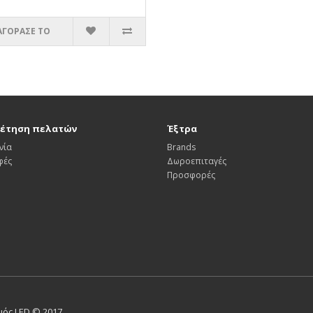
ΑΓΟΡΑΣΕ ΤΟ
έτηση πελατών
Έξτρα
νία
Brands
φές
Δωροεπιταγές
Προσφορές
σμός LED © 2017