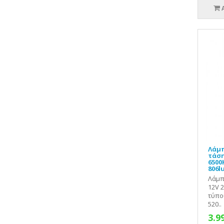
Λάμπ
τάση
6500
806l
Λάμπ
12V 
τύπο
520..
3.9