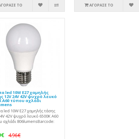
ΑΓΟΡΑΣΕ ΤΟ
ΑΓΟΡΑΣΕ ΤΟ
α led 10W E27 χαμηλής
ς 12V 24V 42V ψυχρό λευκό
Κ Α60 τύπου αχλάδι
umens
α led 10W E27 χαμηλής τάσης
24V 42V ψυχρό λευκό 6500Κ Α60
υ αχλάδι 806lumensBarcode:
9€
4.96€