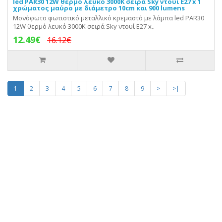
led PAR30 12W θερμό λευκό 3000Κ σειρά Sky ντουί Ε27 x 1
χρώματος μαύρο με διάμετρο 10cm και 900 lumens
Μονόφωτο φωτιστικό μεταλλικό κρεμαστό με λάμπα led PAR30
12W θερμό λευκό 3000Κ σειρά Sky ντουί Ε27 x..
12.49€
16.12€
1
2
3
4
5
6
7
8
9
>
>|