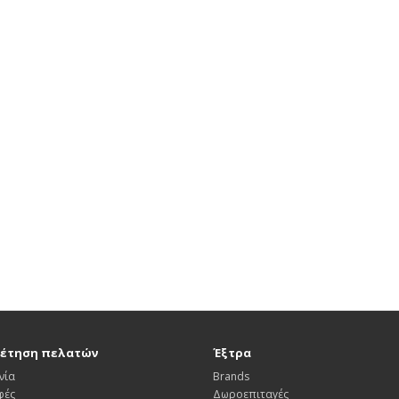
έτηση πελατών
Έξτρα
νία
Brands
φές
Δωροεπιταγές