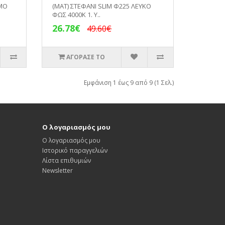
ΡΜΟ
(ΜΑΤ) ΣΤΕΦΑΝΙ SLIM Φ225 ΛΕΥΚΟ
ΦΩΣ 4000Κ 1. Υ..
26.78€
49.60€
ΑΓΟΡΑΣΕ ΤΟ
Εμφάνιση 1 έως 9 από 9 (1 Σελ.)
Ο λογαριασμός μου
Ο λογαριασμός μου
Ιστορικό παραγγελιών
Λίστα επιθυμιών
Newsletter