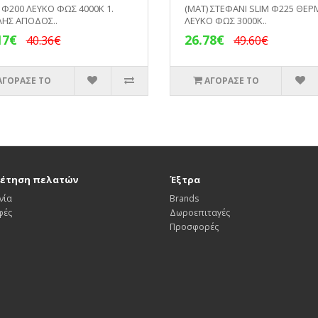
 Φ200 ΛΕΥΚΟ ΦΩΣ 4000Κ 1.
(ΜΑΤ) ΣΤΕΦΑΝΙ SLIM Φ225 ΘΕ
ΗΣ ΑΠΟΔΟΣ..
ΛΕΥΚΟ ΦΩΣ 3000Κ..
17€
26.78€
40.36€
49.60€
ΑΓΟΡΑΣΕ ΤΟ
ΑΓΟΡΑΣΕ ΤΟ
έτηση πελατών
Έξτρα
νία
Brands
φές
Δωροεπιταγές
Προσφορές