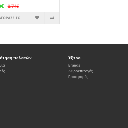
0€
0.74€
ΑΓΟΡΑΣΕ ΤΟ
έτηση πελατών
Έξτρα
νία
Brands
φές
Δωροεπιταγές
Προσφορές