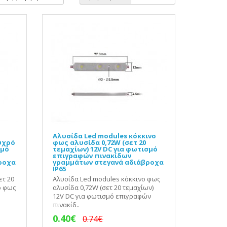
Αλυσίδα Led modules κόκκινο
ψυχρό
φως αλυσίδα 0,72W (σετ 20
σμό
τεμαχίων) 12V DC για φωτισμό
επιγραφών πινακίδων
ροχα
γραμμάτων στεγανά αδιάβροχα
IP65
ετ 20
Αλυσίδα Led modules κόκκινο φως
ό φως
αλυσίδα 0,72W (σετ 20 τεμαχίων)
12V DC για φωτισμό επιγραφών
πινακίδ..
0.40€
0.74€