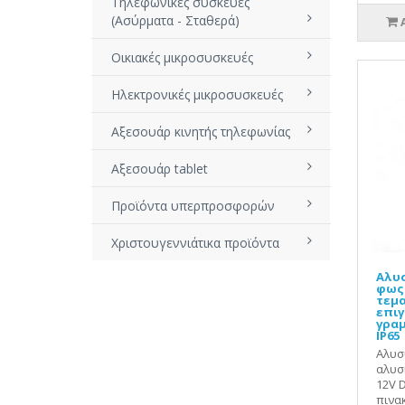
Τηλεφωνικές συσκευές
(Ασύρματα - Σταθερά)
Οικιακές μικροσυσκευές
Ηλεκτρονικές μικροσυσκευές
Αξεσουάρ κινητής τηλεφωνίας
Αξεσουάρ tablet
Προϊόντα υπερπροσφορών
Χριστουγεννιάτικα προϊόντα
Αλυσ
φως 
τεμα
επι
γραμ
IP65
Αλυσ
αλυσί
12V 
πινακ