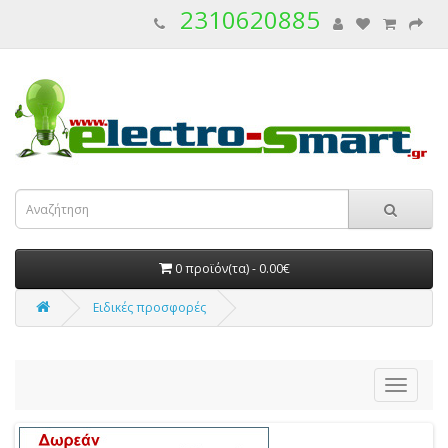
2310620885
0 προϊόν(τα) - 0.00€
Ειδικές προσφορές